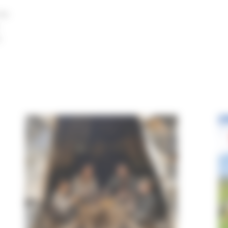
les
e