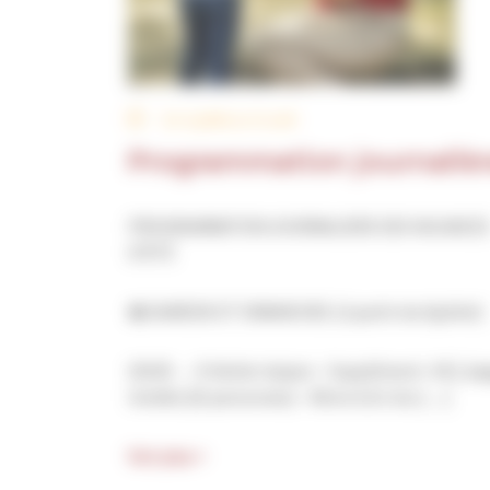
Du 4 juillet au 31 août
Programmation journaliè
PROGRAMMATION JOURNALIERE DES VACANCES
D’ÉTÉ
📅 SAMEDIS ET DIMANCHES ( à partir du 4 juillet)
10h30 →🏺Atelier du jour – Supplément : 4 € | Ja
limitée (15 personnes) – 45mn à 1h. Sur […]
Voir plus >