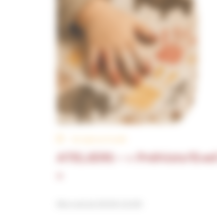
Du 3 juin au 31 août
ATELIERS – « Préhisto’Evei
»
Mercredi de 10h30 à 11h30