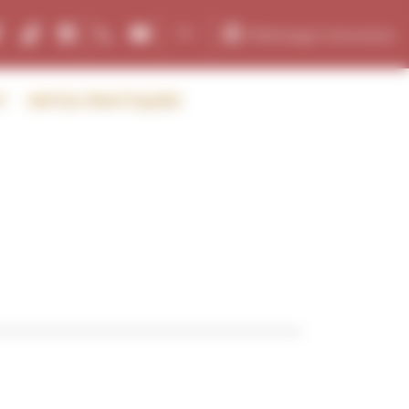
Fr
Télécharger la brochure
ebook
Tiktok
Instagram
+33 05
communication@paleosite.fr
T
INFOS PRATIQUES
46 97
90 90