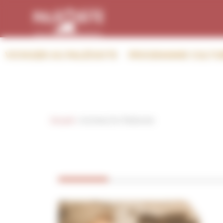
Panneau de gestion des cookies
VOYAGER AU PALÉOSITE
PROGRAMME CULTU
Accueil
»
Archives for Paléosite