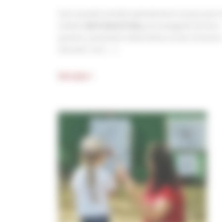
Une nouvelle activité spécialement conçue pour 
enfants
de 0 mois à 3 ans,
accompagnés de leurs
parents, assistante maternelles ou leur structur
d’accueil. Les […]
Voir plus >