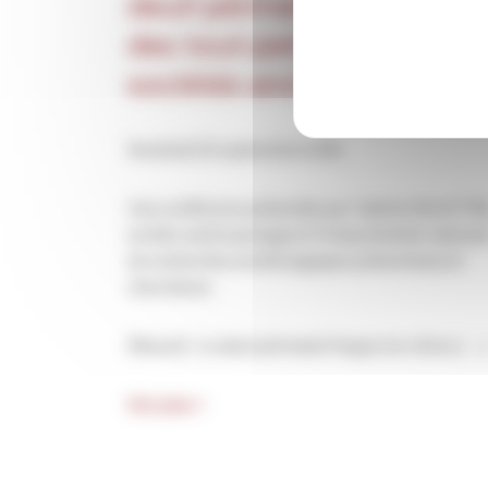
deuil périnatal et la place
des tout-petits dans les
sociétés anciennes
Vendredi 25 septembre à 19h
Une conférence présentée par Valérie DELATTRE
archéo-anthropologue à l’Inrap (Institut nationa
de recherches archéologiques préventives) et
chercheure.
Résumé :
Le deuil périnatal frappe les mères […]
Voir plus >