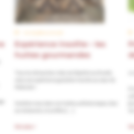
Du 19 juillet au 16 août
re
Expérience insolite – les
P
huttes gourmandes
d
Tous les dimanches midi,
du
19 juillet au 16 août
,
Le
vivez une expérience gustative insolite au cœur du
Paléosite !
À 
pr
uge
Installez-vous dans nos huttes préhistoriques, face
jo
au restaurant, et profitez […]
le
Voir plus >
Vo