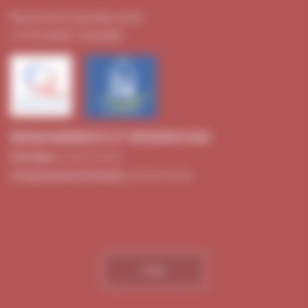
Route de la montée verte
17770 SAINT-CÉSAIRE
RENSEIGNEMENTS ET RÉSERVATIONS
Particuliers :
05 46 97 90 90
Groupes (à partir de 15 pers.) :
05 46 97 90 91
PLAN