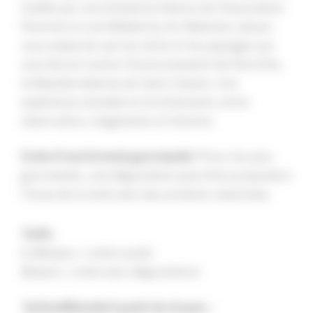
Guidés par une Animatrice Nature de l’Association
Perennis et une Médiatrice du Paléosite, laissez-
vous emporter par les récits et les paysages qui
vous feront revivre l’environnement de Pierrette,
la Néandertalienne de Saint-Césaire.
Une
expérience sensible et enrichissante, entre
observation, imagination et histoire.
Envie d’une formule gourmande ?
Pour les plus
gourmands, une dégustation peut être proposée à
l’issue de la visite avec des produits charentais.
Tarifs :
6.50€/pers. ( visite seule)
8€/pers. ( visite avec dégustation)
Tarif préférentiel à partir de 10 pers. :