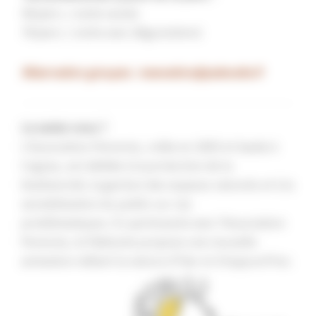
5€/pers. ( visite seule)
7€/pers. ( visite avec dégustation)
Réservation groupes : resevation@paleosite.fr
Le saviez-vous ?
L’Association Perennis, créée en 2005 et basée à
Cognac, est dédiée à la protection de la
biodiversité, la gestion des espaces naturels et à la
sensibilisation du public sur ces
problématiques. En partenariat avec l’Association
Perennis, le Paléosite propose une nouvelle
animation mêlant la nature d’hier et d’aujourd’hui.