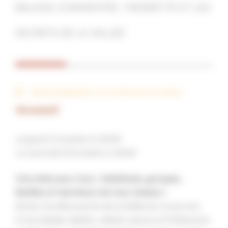
BALADE COMMENTÉE : PIERRETTE ET LES
SECRETS DE LA VALLÉE
Date de l'événement : Du 23 octobre au 29 octobre
Nouveauté
Le jeudi 23 octobre à 14h30
Le mercredi 29 octobre à 14h30
Une visite pour tous : individuels, groupes,
familles et marcheurs de tous niveaux !
Partez à la découverte de la Vallée du Coran lors
d’une balade inédite, mêlant nature et Préhistoire.