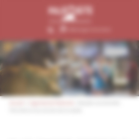
Panneau de gestion des cookies
Télécharger la brochure
Accueil
»
L'agenda du Paléosite
»
Balade commentée :
Pierrette et les secrets de la vallée