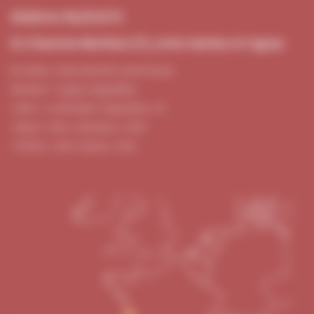
VENIR AU PALÉOSITE
En Charente-Maritime (17), entre Saintes et Cognac
En voiture : Autoroute A10, sortie 35 puis
direction > Cognac-Angoulême
• Niort / La Rochelle / Angoulême : 1h
• Royan : 45mn • Bordeaux : 1h30
• Poitiers : 1h30 • Nantes : 2h15