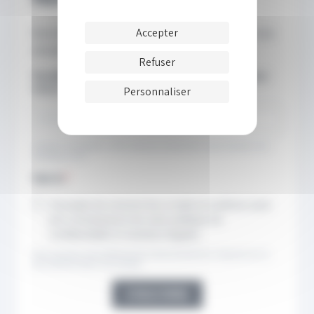
Accepter
Refuser
Personnaliser